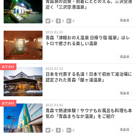
青森旅の出発・到着にととのえる。三沢空港
近く「三沢空港温泉」
青森県
0
3
0
B!
2022.02.01
青森「津軽おのえ温泉 日帰り宿 福家」はレ
トロで癒される楽しい温泉
青森県
おでかけ
2022.02.01
日本を代表する名湯！日本で初めて湯治場に
認定された青森「酸ヶ湯温泉」
青森県
おでかけ
2022.02.01
青森で熱波体験！サウナもお風呂も料理も本
気の「青森まちなか温泉」をご紹介
青森県
0
1
0
B!