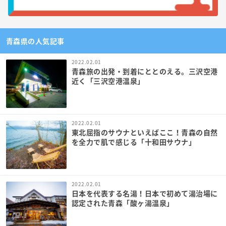
青森県の人気記事
2022.02.01
青森旅の出発・到着にととのえる。三沢空港
近く「三沢空港温泉」
2022.02.01
東北屈指のサウナといえばここ！青森の自然
を全力で肌で感じる「十和田サウナ」
2022.02.01
日本を代表する名湯！日本で初めて湯治場に
認定された青森「酸ヶ湯温泉」