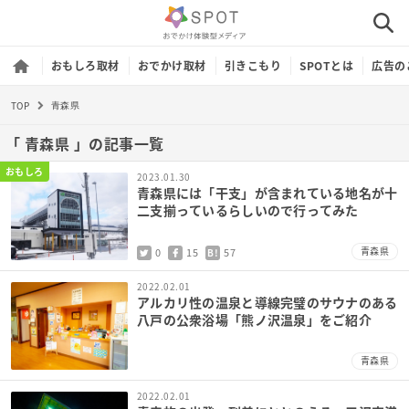
おもしろ取材
おでかけ取材
引きこもり
SPOTとは
広告の
TOP
青森県
「 青森県 」の記事一覧
おもしろ
2023.01.30
青森県には「干支」が含まれている地名が十
二支揃っているらしいので行ってみた
青森県
0
15
57
B!
2022.02.01
アルカリ性の温泉と導線完璧のサウナのある
八戸の公衆浴場「熊ノ沢温泉」をご紹介
青森県
2022.02.01